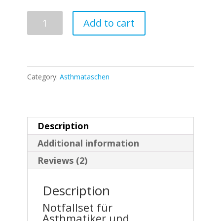
Notfallset
Add to cart
für
Asthmatiker
&
Allergiker
Category:
Asthmataschen
-
Das
Starterkit
Description
von
Additional information
chronikit
Reviews (2)
quantity
Description
Notfallset für
Asthmatiker und