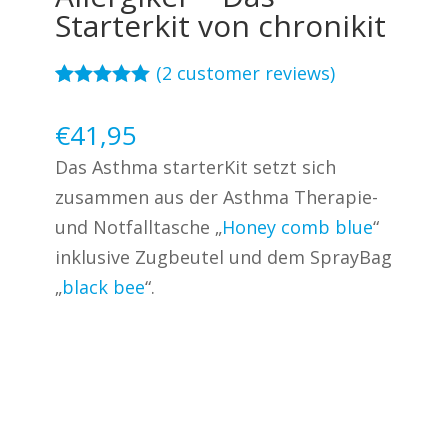
Starterkit von chronikit
(
2
customer reviews)
Rated
2
5.00
out of 5
€
41,95
based on
customer
Das Asthma starterKit setzt sich
ratings
zusammen aus der Asthma Therapie-
und Notfalltasche „
Honey comb blue
“
inklusive Zugbeutel und dem SprayBag
„
black bee
“.