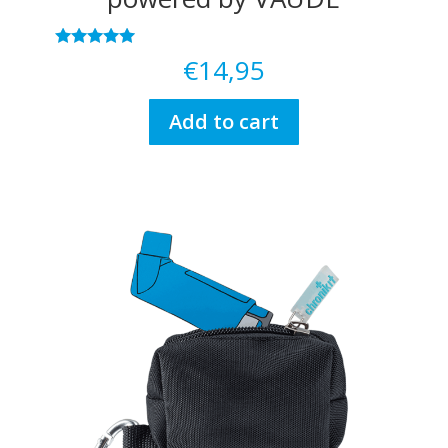
Rated
€
14,95
5.00
out of 5
Add to cart