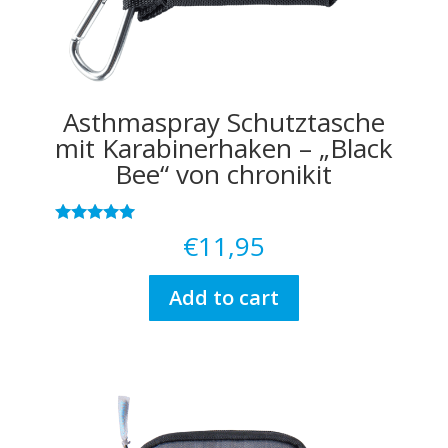
Asthmaspray Schutztasche
mit Karabinerhaken – „Black
Bee“ von chronikit
Rated
€
11,95
5.00
out of 5
Add to cart